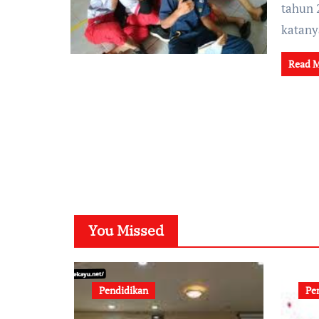
tahun 
katan
Read 
You Missed
Pendidikan
Pe