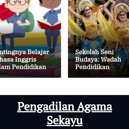
ntingnya Belajar
Sekolah Seni
hasa Inggris
Budaya: Wadah
lam Pendidikan
Pendidikan
a Modern
Kreativitas dan
Tradisi
Pengadilan Agama
Sekayu