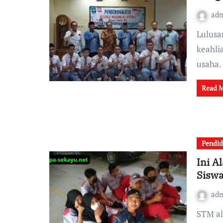
ad
Lulusan Sekolah Teknik Menengah (STM) memiliki
keahli
usaha.
Read 
Pendid
Ini A
Siswa
ad
STM alias Sekolah Teknik Menengah makin naik daun di