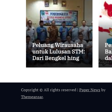
Peluang Wirausaha
Pe
untuk Lulusan STM:
Ba
Dari Bengkel hingga
da
Desain Grafis
Er
Copyright © All rights reserved
|
Paper News
by
Themeansar
.