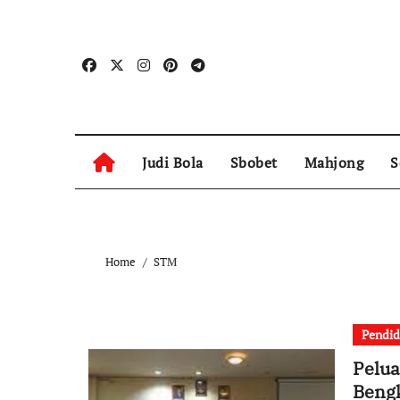
Skip
to
content
Judi Bola
Sbobet
Mahjong
S
Home
STM
Pendid
Pelua
Bengk