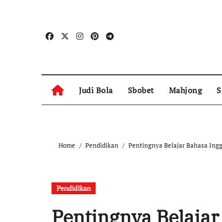
Skip
to
content
Judi Bola
Sbobet
Mahjong
S
Home
Pendidikan
Pentingnya Belajar Bahasa Ing
Pendidikan
Pentingnya Belajar