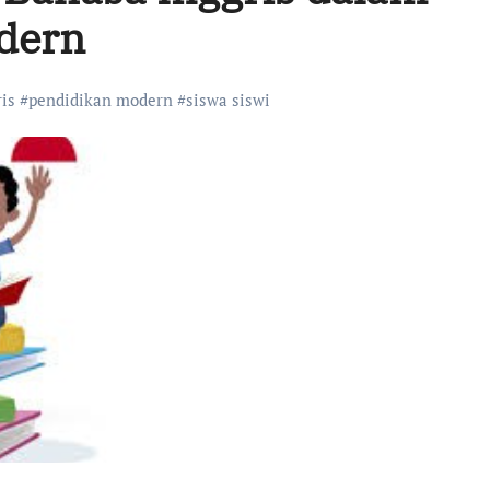
dern
is
#
pendidikan modern
#
siswa siswi