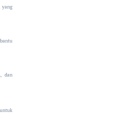
a yang
mbantu
, dan
 untuk