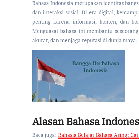
Bahasa Indonesia merupakan identitas bangsa sekaligus alat komunikasi utama dalam pendidikan, pekerjaan,
dan interaksi sosial. Di era digital, kemam
penting karena informasi, konten, dan kom
Menguasai bahasa ini membantu seseorang
akurat, dan menjaga reputasi di dunia maya.
Alasan Bahasa Indonesi
Baca juga:
Rahasia Belajar Bahasa Asing: Car