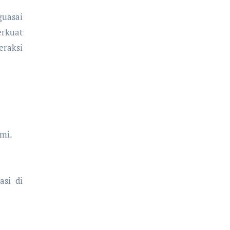
guasai
rkuat
eraksi
mi.
si di