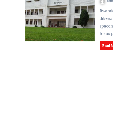
ad
Rwanda, sebuah negara di Afrika Timur, semakin
dikena
spacem
fokus 
Read 