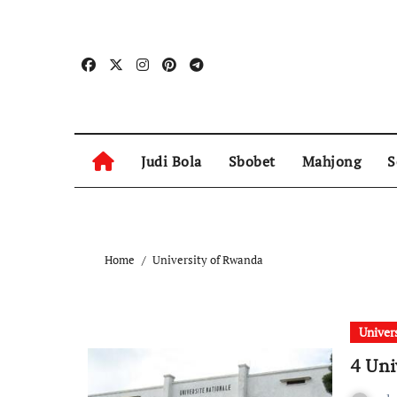
Skip
to
content
Judi Bola
Sbobet
Mahjong
S
Home
University of Rwanda
Univer
4 Uni