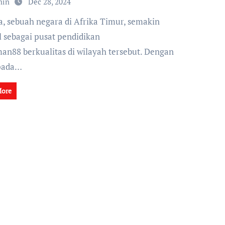
min
Dec 28, 2024
l sebagai pusat pendidikan
an88 berkualitas di wilayah tersebut. Dengan
pada…
More