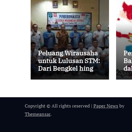
Peluang Wirausaha
Pe
untuk Lulusan STM:
Ba
Dari Bengkel hingga
da
Desain Grafis
Er
Copyright © All rights reserved
|
Paper News
by
Themeansar
.