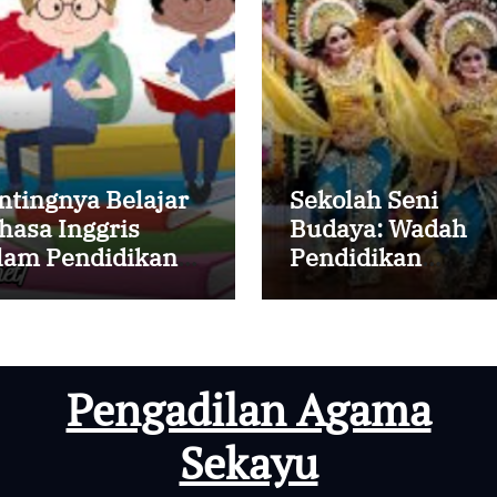
ntingnya Belajar
Sekolah Seni
hasa Inggris
Budaya: Wadah
lam Pendidikan
Pendidikan
a Modern
Kreativitas dan
Tradisi
Pengadilan Agama
Sekayu