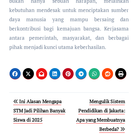
bukan hanya sebuah harapan, melainkan
kebutuhan mendesak untuk menciptakan sumber
daya manusia yang mampu bersaing dan
berkontribusi bagi kemajuan bangsa. Kerjasama
antara pemerintah, masyarakat, dan berbagai
pihak menjadi kunci utama keberhasilan.
Post
Ini Alasan Mengapa
Mengulik Sistem
navigation
STM Jadi Pilihan Banyak
Pendidikan di Jakarta:
Siswa di 2025
Apa yang Membuatnya
Berbeda?